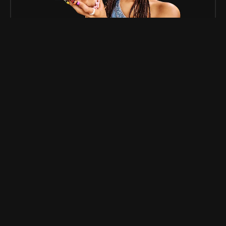
06/25/2024 - 10:00 AM
Dauerhafte Aufwertung der congstar
Prepaid Allnet-Angebote
Mit congstar „GB+“ jetzt auch als Prepaid-
Kund*in Treuebonus sichern