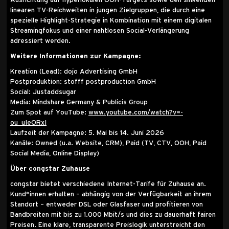
linearen TV-Reichweiten in jungen Zielgruppen, die durch eine
spezielle Highlight-Strategie in Kombination mit einem digitalen
Streamingfokus und einer nahtlosen Social-Verlängerung
adressiert werden.
Weitere Informationen zur Kampagne:
Kreation (Lead): dojo Advertising GmbH
Postproduktion: stofff postproduction GmbH
Social: Justaddsugar
Media: Mindshare Germany & Publicis Group
Zum Spot auf YouTube:
www.youtube.com/watch?v=-
ou_uIeORxI
Laufzeit der Kampagne: 5. Mai bis 14. Juni 2026
Kanäle: Owned (u.a. Website, CRM), Paid (TV, CTV, OOH, Paid
Social Media, Online Display)
Über congstar Zuhause
congstar bietet verschiedene Internet-Tarife für Zuhause an.
Kund*innen erhalten – abhängig von der Verfügbarkeit an ihrem
Standort – entweder DSL oder Glasfaser und profitieren von
Bandbreiten mit bis zu 1.000 Mbit/s und dies zu dauerhaft fairen
Preisen. Eine klare, transparente Preislogik unterstreicht den