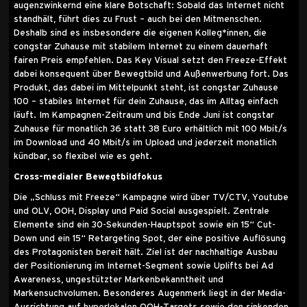
augenzwinkernd eine klare Botschaft: Sobald das Internet nicht
standhält, führt dies zu Frust – auch bei den Mitmenschen.
Deshalb sind es insbesondere die eigenen Kolleg*innen, die
congstar Zuhause mit stabilem Internet zu einem dauerhaft
fairen Preis empfehlen. Das Key Visual setzt den Freeze-Effekt
dabei konsequent über Bewegtbild und Außenwerbung fort. Das
Produkt, das dabei im Mittelpunkt steht, ist congstar Zuhause
100 – stabiles Internet für dein Zuhause, das im Alltag einfach
läuft. Im Kampagnen-Zeitraum und bis Ende Juni ist congstar
Zuhause für monatlich 36 statt 38 Euro erhältlich mit 100 Mbit/s
im Download und 40 Mbit/s im Upload und jederzeit monatlich
kündbar, so flexibel wie es geht.
Cross-medialer Bewegtbildfokus
Die „Schluss mit Freeze“ Kampagne wird über TV/CTV, Youtube
und OLV, OOH, Display und Paid Social ausgespielt. Zentrale
Elemente sind ein 30-Sekunden-Hauptspot sowie ein 15“ Cut-
Down und ein 15“ Retargeting Spot, der eine positive Auflösung
des Protagonisten bereit hält. Ziel ist der nachhaltige Ausbau
der Positionierung im Internet-Segment sowie Uplifts bei Ad
Awareness, ungestützter Markenbekanntheit und
Markensuchvolumen. Besonderes Augenmerk liegt in der Media-
Ausrichtung auf hyperlokalen OOH-Targets sowie den sinkenden