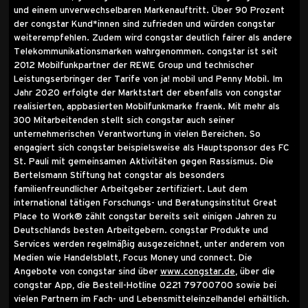
und einem unverwechselbaren Markenauftritt. Über 90 Prozent
der congstar Kund*innen sind zufrieden und würden congstar
weiterempfehlen. Zudem wird congstar deutlich fairer als andere
Telekommunikationsmarken wahrgenommen. congstar ist seit
2012 Mobilfunkpartner der REWE Group und technischer
Leistungserbringer der Tarife von ja! mobil und Penny Mobil. Im
Jahr 2020 erfolgte der Marktstart der ebenfalls von congstar
realisierten, appbasierten Mobilfunkmarke fraenk. Mit mehr als
300 Mitarbeitenden stellt sich congstar auch seiner
unternehmerischen Verantwortung in vielen Bereichen. So
engagiert sich congstar beispielsweise als Hauptsponsor des FC
St. Pauli mit gemeinsamen Aktivitäten gegen Rassismus. Die
Bertelsmann Stiftung hat congstar als besonders
familienfreundlicher Arbeitgeber zertifiziert. Laut dem
international tätigen Forschungs- und Beratungsinstitut Great
Place to Work® zählt congstar bereits seit einigen Jahren zu
Deutschlands besten Arbeitgebern. congstar Produkte und
Services werden regelmäßig ausgezeichnet, unter anderem von
Medien wie Handelsblatt, Focus Money und connect. Die
Angebote von congstar sind über
www.congstar.de
, über die
congstar App, die Bestell-Hotline 0221 79700700 sowie bei
vielen Partnern im Fach- und Lebensmitteleinzelhandel erhältlich.