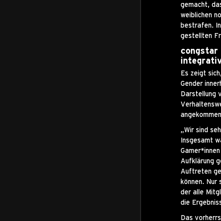
gemacht, das
weiblichen n
bestrafen. In
gestellten F
congstar 
integrati
Es zeigt sic
Gender inner
Darstellung v
Verhaltenswe
angekommen si
„Wir sind se
Insgesamt wa
Gamer*innen 
Aufklärung g
Auftreten g
können. Nur 
der alle Mit
die Ergebniss
Das vorherrs