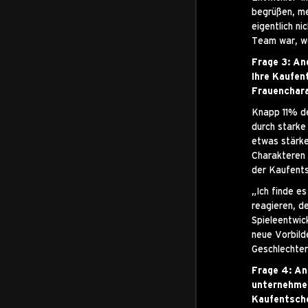
begrüßen, me
eigentlich n
Team war, we
Frage 3: An
Ihre Kaufen
Frauenchar
Knapp 11% de
durch starke
etwas stärke
Charakteren 
der Kaufents
„Ich finde e
reagieren, d
Spieleentwic
neue Vorbild
Geschlechter
Frage 4: An
unternehmen
Kaufentsch