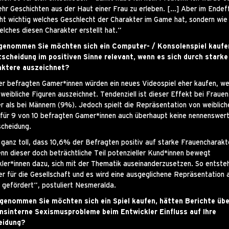
hr Geschichten aus der Haut einer Frau zu erleben. […] Aber im Endeff
icht wichtig welches Geschlecht der Charakter im Game hat, sondern wie
lches diesen Charakter erstellt hat.“
genommen Sie möchten sich ein Computer- / Konsolenspiel kaufen,
tscheidung im positiven Sinne relevant, wenn es sich durch starke
aktere auszeichnet?
r befragten Gamer*innen würden ein neues Videospiel eher kaufen, we
 weibliche Figuren auszeichnet. Tendenziell ist dieser Effekt bei Fraue
r als bei Männern (9%). Jedoch spielt die Repräsentation von weiblich
für 9 von 10 befragten Gamer*innen auch überhaupt keine nennenswert
cheidung.
s ganz toll, dass 10,6% der Befragten positiv auf starke Frauencharakt
enn dieser doch beträchtliche Teil potenzieller Kund*innen bewegt
kler*innen dazu, sich mit der Thematik auseinanderzusetzen. So entste
er für die Gesellschaft und es wird eine ausgeglichene Repräsentation a
 gefördert“, postuliert Nesmeralda.
genommen Sie möchten sich ein Spiel kaufen, hätten Berichte übe
sinterne Sexismusprobleme beim Entwickler Einfluss auf Ihre
eidung?