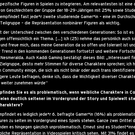
ezifische Figuren in Spielen zu integrieren. Am relevantesten ist eine 
von Geschlechtern der Gruppe der 18-29-Jährigen mit 25% sowie Stude
mpfindet fast jede*r zweite studierende Gamer*in – eine im Durchschn
Teilgruppe – die Repräsentation nonbinärer Figuren als wichtig.
t der Unterschied zwischen den verschiedenen Generationen: So ist es 
gen offensichtlich ein Thema. […] Ich (25) nehme das persönlich auch s
und freue mich, dass meine Generation da so offen und tolerant ist und
r Trend in den kommenden Generationen fortsetzt und weitere Fortschr
 Nesmeralda. Auch Kaddi Gaming bestätigt dieses Bild: „Interessant fi
e Zielgruppe, desto mehr Stimmen für diverse Charaktere sprechen; ich h
 Community einige, die sich als nicht binär oder auch trans identifizier
gere Leute befragen, denke ich, dass die Wichtigkeit diverser Charakte
n weiter zunehmen würde“
pfinden Sie es als problematisch, wenn weibliche Charaktere in C
elen deutlich seltener im Vordergrund der Story und Spielwelt ste
Charaktere?
pfindet es lediglich jede*r 6. befragte Gamer*in (16%) als problemati
uren zu selten im Vordergrund eines Spiels stehen. Ganze zwei Drittel 
nden es hingegen gänzlich unproblematisch. Erneut sind es Student*inne
bliche Repräsentation in Videospielen kritisch sehen. Mit 31% findet es