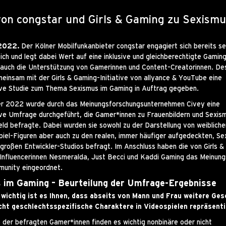
von congstar und Girls & Gaming zu Sexismu
.2022.
Der Kölner Mobilfunkanbieter congstar engagiert sich bereits se
ch und legt dabei Wert auf eine inklusive und gleichberechtigte Gami
auch die Unterstützung von Gamerinnen und Content-Creatorinnen. De
einsam mit der Girls & Gaming-Initiative von allyance & YouTube eine
ve Studie zum Thema Sexismus im Gaming in Auftrag gegeben.
r 2022 wurde durch das Meinungsforschungsunternehmen Civey eine
ve Umfrage durchgeführt, die Gamer*innen zu Frauenbildern und Sexis
d befragte. Dabei wurden sie sowohl zu der Darstellung von weibliche
piel-Figuren aber auch zu den realen, immer häufiger aufgedeckten, Se
 großen Entwickler-Studios befragt. Im Anschluss haben die von Girls 
Influencerinnen Nesmeralda, Just Becci und Kaddi Gaming das Meinungs
unity eingeordnet.
 im Gaming – Beurteilung der Umfrage-Ergebnisse
 wichtig ist es Ihnen, dass abseits von Mann und Frau weitere Ges
cht geschlechtsspezifische Charaktere in Videospielen repräsenti
 der befragten Gamer*innen finden es wichtig nonbinäre oder nicht