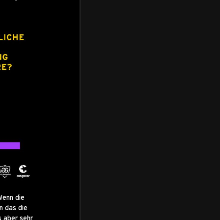
Wenn die
n das die
s aber sehr