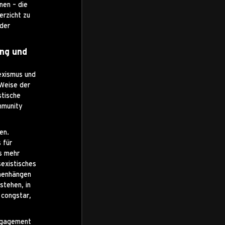
nen – die
erzicht zu
 der
ing und
exismus und
 Weise der
stische
mmunity
en.
 für
s mehr
sexistisches
menhängen
stehen, in
 congstar,
Engagement