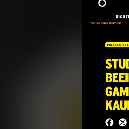
PRESSEMITTE
Stud
bee
Gam
Kau