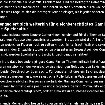
s die Industrie ein Sexismus-Problem hat. Und die befragten Gamer*in
och mehr als die männlichen – sind bereit solches Verhalten durch Kaufv
 dieser Frage ist sich die befragte Gruppe einiger, als in jeder anderen
ragen.
engagiert sich weiterhin für gleichberechtigtes Gam
ve Spielekultur
h, dass insbesondere jüngere Gamer*innen zunehmend für die Themen S
halb von Videospielen sensibilisiert werden. Trotzdem wird die Art und
on weiblichen Figuren noch zu selten kritisch hinterfragt. Während sexi
isen in den Entwicklerstudios schon präsenter im Bewusstsein der Co
nd, werden Spielinhalte oft nicht kritisch genug reflektiert.
hr froh, dass besonders jüngere Gamer*innen Themen kritisch hinterfrag
ren wir aber von der vergleichsweise niedrigen Relevanz von Sexismus
beider Geschlechter überrascht. Für congstar ist dies ein Zeichen, das
eleistet werden muss, wie sexistische Rollenbilder in Videospielen und 
egenüber weiblichen Personen innerhalb der Gaming-Community zusam
so kann langfristig eine positive und integrative Gaming-Community ent
glieder gleichberechtigt sind“, ordnet Timo Wakulat, Pressesprecher bei
e ein.
chende Meinungsbild bestärkt congstar als Unternehmen darin, sein 