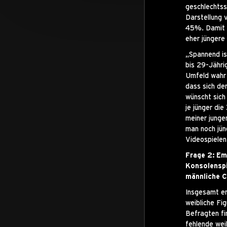
geschlechtssp
Darstellung 
45%. Damit e
eher jüngere 
„Spannend is
bis 29-Jähri
Umfeld wahr 
dass sich de
wünscht sich
je jünger di
meiner jungen
man noch jün
Videospiele
Frage 2: Em
Konsolenspi
männliche 
Insgesamt em
weibliche Fig
Befragten fi
fehlende wei