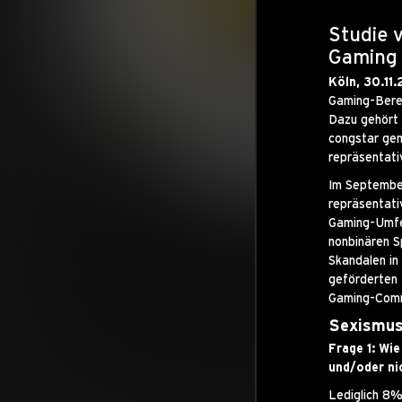
Studie 
Gaming
Köln, 30.11
Gaming-Berei
Dazu gehört 
congstar gem
repräsentati
Im Septembe
repräsentati
Gaming-Umfel
nonbinären S
Skandalen in
geförderten 
Gaming-Comm
Sexismus
Frage 1:
Wie
und/oder ni
Lediglich 8%