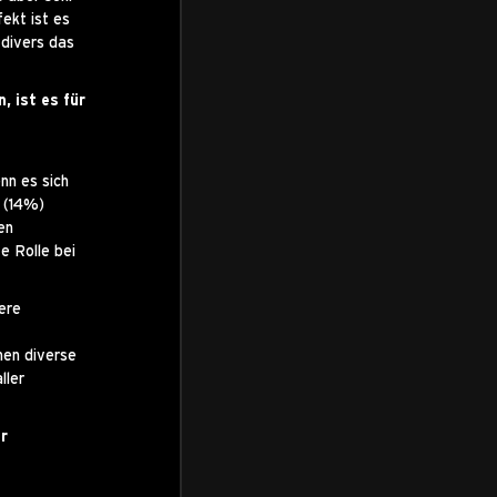
ekt ist es
 divers das
 ist es für
nn es sich
n (14%)
en
e Rolle bei
ere
hen diverse
ller
r