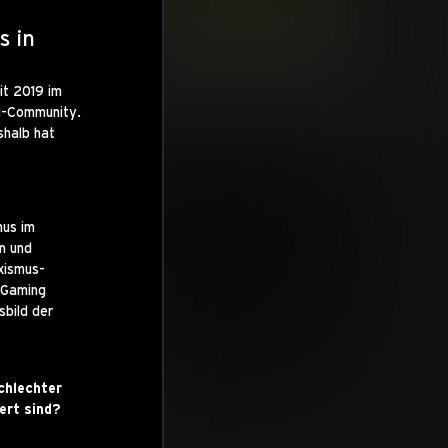
s in
it 2019 im
ng-Community.
shalb hat
mus im
n und
xismus-
& Gaming
bild der
chlechter
ert sind?