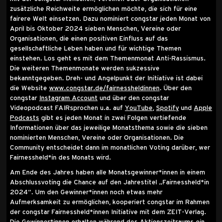
zusätzliche Reichweite ermöglichen möchte, die sich für eine
fairere Welt einsetzen. Dazu nominiert congstar jeden Monat von
April bis Oktober 2024 sieben Menschen, Vereine oder
Organisationen, die einen positiven Einfluss auf das
gesellschaftliche Leben haben und für wichtige Themen
einstehen. Los geht es mit dem Themenmonat Anti-Rassismus.
Die weiteren Themenmonate werden sukzessive
bekanntgegeben. Dreh- und Angelpunkt der Initiative ist dabei
die Website
www.congstar.de/fairnessheldinnen
. Über den
congstar
Instagram Account
und über den congstar
Videopodcast FAIRsprochen u.a. auf
YouTube
,
Spotify
und
Apple
Podcasts
gibt es jeden Monat in zwei Folgen vertiefende
Informationen über das jeweilige Monatsthema sowie die sieben
nominierten Menschen, Vereine oder Organisationen. Die
Community entscheidet dann im monatlichen Voting darüber, wer
Fairnessheld*in des Monats wird.
Am Ende des Jahres haben alle Monatsgewinner*innen in einem
Abschlussvoting die Chance auf den Jahrestitel „Fairnessheld*in
2024“. Um den Gewinner*innen noch etwas mehr
Aufmerksamkeit zu ermöglichen, kooperiert congstar im Rahmen
der congstar Fairnessheld*innen Initiative mit dem ZEIT-Verlag.
Die Gewinner*innen erhalten während des Aktionszeitraums ein