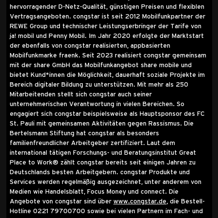
hervorragender D-Netz-Qualität, günstigen Preisen und flexiblen
Vertragsangeboten. congstar ist seit 2012 Mobilfunkpartner der
REWE Group und technischer Leistungserbringer der Tarife von
ja! mobil und Penny Mobil. Im Jahr 2020 erfolgte der Marktstart
der ebenfalls von congstar realisierten, appbasierten
Mobilfunkmarke fraenk. Seit 2023 realisiert congstar gemeinsam
mit der share GmbH das Mobilfunkangebot share mobile und
bietet Kund*innen die Möglichkeit, dauerhaft soziale Projekte im
Bereich digitaler Bildung zu unterstützen. Mit mehr als 250
Mitarbeitenden stellt sich congstar auch seiner
unternehmerischen Verantwortung in vielen Bereichen. So
engagiert sich congstar beispielsweise als Hauptsponsor des FC
St. Pauli mit gemeinsamen Aktivitäten gegen Rassismus. Die
Bertelsmann Stiftung hat congstar als besonders
familienfreundlicher Arbeitgeber zertifiziert. Laut dem
international tätigen Forschungs- und Beratungsinstitut Great
Place to Work® zählt congstar bereits seit einigen Jahren zu
Deutschlands besten Arbeitgebern. congstar Produkte und
Services werden regelmäßig ausgezeichnet, unter anderem von
Medien wie Handelsblatt, Focus Money und connect. Die
Angebote von congstar sind über
www.congstar.de
, die Bestell-
Hotline 0221 79700700 sowie bei vielen Partnern im Fach- und