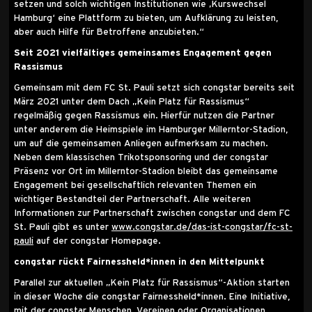
setzen und solch wichtigen Institutionen wie ‚Kurswechsel
Hamburg‘ eine Plattform zu bieten, um Aufklärung zu leisten,
aber auch Hilfe für Betroffene anzubieten.“
Seit 2021 vielfältiges gemeinsames Engagement gegen
Rassismus
Gemeinsam mit dem FC St. Pauli setzt sich congstar bereits seit
März 2021 unter dem Dach „Kein Platz für Rassismus“
regelmäßig gegen Rassismus ein. Hierfür nutzen die Partner
unter anderem die Heimspiele im Hamburger Millerntor-Stadion,
um auf die gemeinsamen Anliegen aufmerksam zu machen.
Neben dem klassischen Trikotsponsoring und der congstar
Präsenz vor Ort im Millerntor-Stadion bleibt das gemeinsame
Engagement bei gesellschaftlich relevanten Themen ein
wichtiger Bestandteil der Partnerschaft. Alle weiteren
Informationen zur Partnerschaft zwischen congstar und dem FC
St. Pauli gibt es unter
www.congstar.de/das-ist-congstar/fc-st-
pauli
auf der congstar Homepage.
congstar rückt Fairnessheld*innen in den Mittelpunkt
Parallel zur aktuellen „Kein Platz für Rassismus“-Aktion starten
in dieser Woche die congstar Fairnessheld*innen. Eine Initiative,
mit der congstar Menschen, Vereinen oder Organisationen